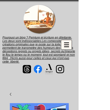
Pourquoi un blog ? Peinture et écriture en dilettante.
Les deux sont indissociables.Les compositions et
créations originales que je poste sur la toile. me
permettent de transmettre des humeurs des joies des
déceptions regrets ou projets idées, secrets qu'importe
le flou le temps ou le moment, tout est spontané et non
filtré J'écris aussi pour celles et ceux qui n'ont pas
cette liberté.