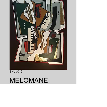
SKU : 015
MELOMANE
MELOMANE. Acrylique et collage
carton, feuilles d'or sur toile. Dim 92 x 73
cm. Signé en bas à gauche. Maud