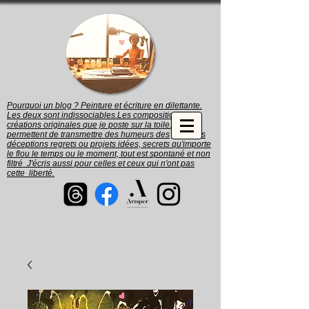
Pourquoi un blog ? Peinture et écriture en dilettante.
Les deux sont indissociables.Les compositions et
créations originales que je poste sur la toile. me
permettent de transmettre des humeurs des joies des
déceptions regrets ou projets idées, secrets qu'importe
le flou le temps ou le moment, tout est spontané et non
filtré J'écris aussi pour celles et ceux qui n'ont pas
cette liberté.