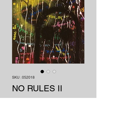
SKU : 052018
NO RULES II
NO RULES II. Technique mixte sur
toile.Oeuvre unique. 40 X 40 X 4 cm.
Signé Maud Mérouze. Février 2018.