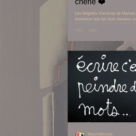
chérie ❤️
Les beignets d’acacias de Maman, 
promesse que les jours heureux von
c’est un avant goût d’été, c’est l’
maternelle et la liberté.
Maud Mérouze