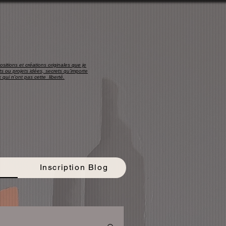
sitions et créations originales que je
s ou projets idées, secrets qu'importe
 qui n'ont pas cette liberté.
Inscription Blog