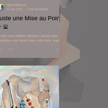
Maud Mérouze
13 avr. 2025
3 min de lecture
uste une Mise au Point
‍💻
 vais vous indiquer quelques raisons pour
squelles vous figurez dans cette liste, mais si
us n'y êtes pas, vous pouvez vous inscrire.
nez, je vous éclaire