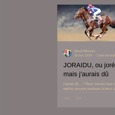
Maud Mérouze
30 nov. 2024
3 min de lect
JORAIDU, ou jor
mais j'aurais dû
j’aurais dû …? Nous savons tous qu
parfois essuyer quelques échecs po
une bonne leçon, et s’en relever un