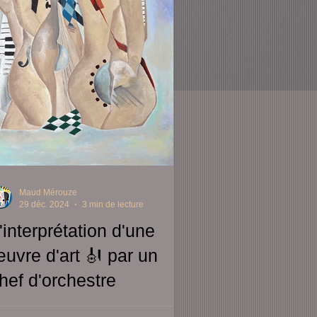
Maud Mérouze
29 déc. 2024
3 min de lecture
'interprétation d'une
uvre d'art 🎻 par un
hef d'orchestre
emprise. Corps pâles de femmes objets ,