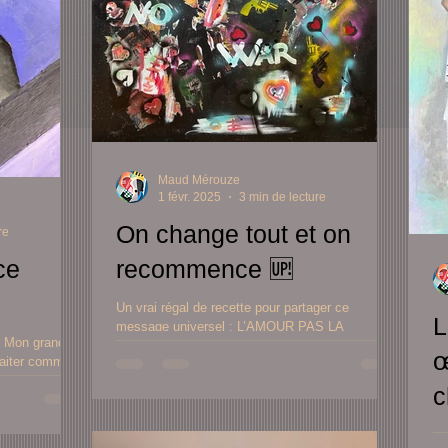
Maud Mérouze
1 févr. 2025
3 min de lecture
On change tout et on
re
ce
recommence 🆙
Un vrai régal de recette pour partager ce
L
message universel : L’AMOUR PAS LA
d
GUERRE Toile retendue, décapée, finement
œ
poncée,gloss ...
c
L'