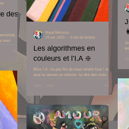
ure
re des
J

Maud Mérouze
ersonnel, je
25 avr. 2025
4 min de lecture
s pour
Je
et tonifier
Les algorithmes en
le
lle
vo
couleurs et l'I.A ❇️
Ve
Miss I.A. n'a pas fini de nous rendre fous ! on
peut lui donner un prénom, lui dire des mots
doux, converser avec elle dans notre bain, lui
demander la rediffusion du dernier Grand Prix ou
lui poser une colle sur ce sublime collectif
français "OBVIOUS" .