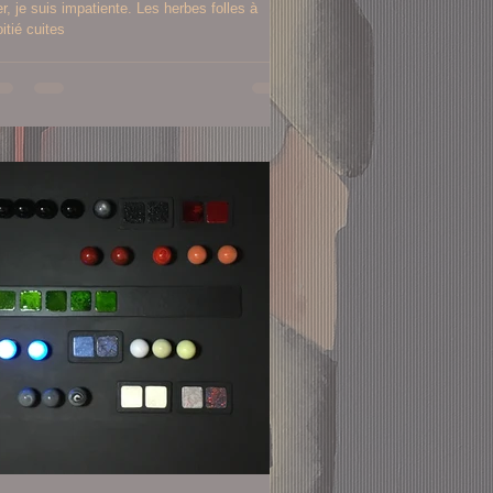
 je suis impatiente. Les herbes folles à
itié cuites