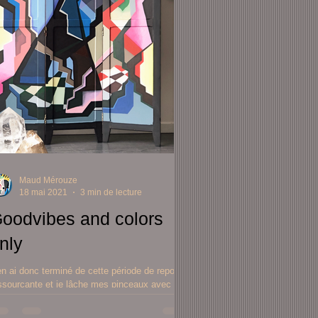
Maud Mérouze
18 mai 2021
3 min de lecture
oodvibes and colors
nly
en ai donc terminé de cette période de repos si
ssourçante et je lâche mes pinceaux avec
gret sur ce dernier paravent , dernière création
Messieurs à Paris à la façon de Jean Lambert