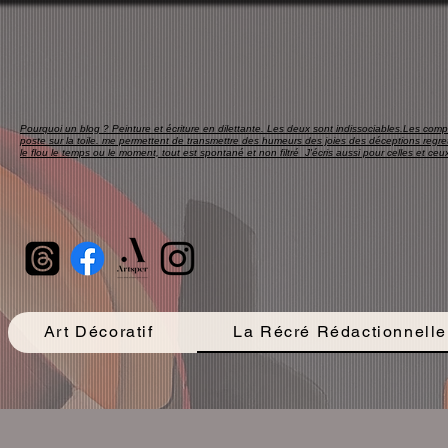
Pourquoi un blog ? Peinture et écriture en dilettante. Les deux sont indissociables.Les compo
poste sur la toile. me permettent de transmettre des humeurs des joies des déceptions regret
le flou le temps ou le moment, tout est spontané et non filtré J'écris aussi pour celles et ceux
Art Décoratif
La Récré Rédactionnelle