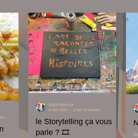
Maud Mérouze
4 mai 2025
3 min de lecture
ure
le Storytelling ça vous
N
n
parle ? 🎞
Ap