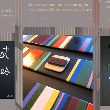
mer,
Je pensais pourtant que le storytelling était cuit,
mo
mort, démodé. Moi qui pensait que le Storytelling
c’est la
était mort, démodé, cuit , vide de toute nouvelle
t revenir,
substance.
amour