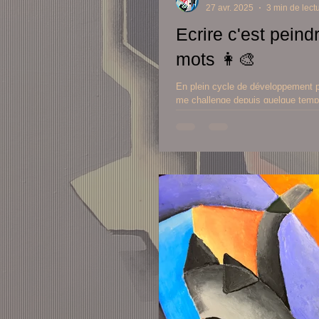
27 avr. 2025
3 min de lect
Ecrire c'est peind
mots 👩‍🎨
En plein cycle de développement p
me challenge depuis quelque temp
entretenir mes neurones re-muscler 
également cette enveloppe corpore