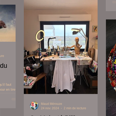
mê
Ch
ure
édu
’il faut
ur en tirer
 peu plus fort
Maud Mérouze
24 nov. 2024
2 min de lecture