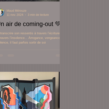
Maud Mérouze
11 nov. 2024
3 min de lecture
Un air de coming-out 💚
transcrire son ressentis à travers l’écriture ou
travers l’insolence... Arrogance, vengeance ou
olence, il faut parfois sortir de soi