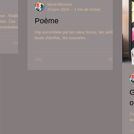
Maud Mérouze
10 janv. 2024
1 min de lecture
x , Khalil
Poème
ètes. Ces
sentielles ....
trop encombrée par les vieux tissus, les petits
bouts d'étoffes, les souvenirs...
G
o
J’
re
re
; 