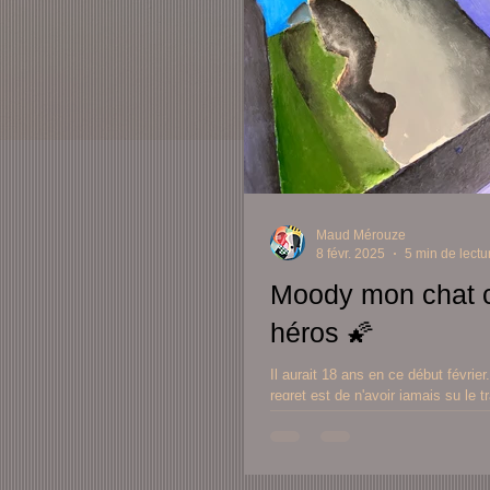
Maud Mérouze
8 févr. 2025
5 min de lectu
Moody mon chat 
héros 🌠
Il aurait 18 ans en ce début février. Mon gran
regret est de n'avoir jamais su le traiter comme
un vieillard.