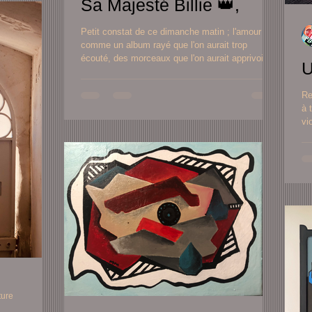
Sa Majesté Billie 👑,
Petit constat de ce dimanche matin ; l'amour est
comme un album rayé que l'on aurait trop
écouté, des morceaux que l'on aurait apprivoisé
Re
à 
vi
ture