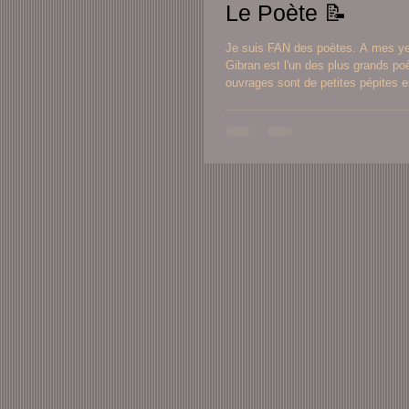
Le Poète 📝
Je suis FAN des poètes. A mes yeu
Gibran est l'un des plus grands po
ouvrages sont de petites pépites es