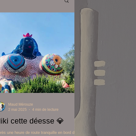
Maud Mérouze
2 mai 2025
4 min de lecture
iki cette déesse 💎
rès une heure de route tranquille en bord de